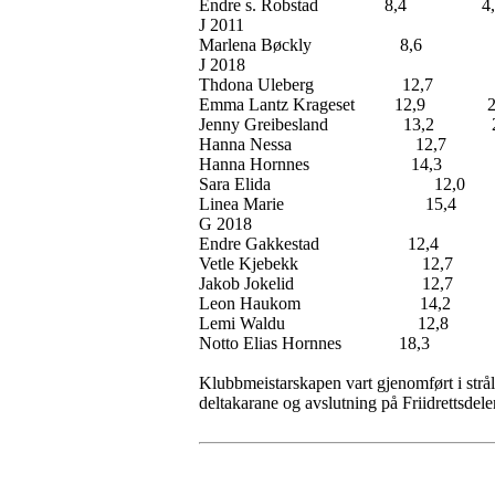
Endre s. Robstad 8
J 2011
Marlena Bøckly 8
J 2018
Thdona Uleberg 12,
Emma Lantz Kragese
Jenny Greibesland
Hanna Nessa 12
Hanna Hornnes 
Sara Elida 12
Linea Marie 1
G 2018
Endre Gakkestad 12,
Vetle Kjebekk 
Jakob Jokelid 
Leon Haukom 1
Lemi Waldu 12
Notto Elias Hornn
Klubbmeistarskapen vart gjenomført i strål
deltakarane og avslutning på Friidrettsdelen