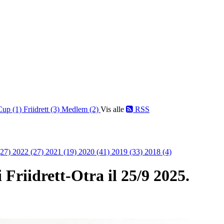
Cup (1)
Friidrett (3)
Medlem (2)
Vis alle
RSS
(27)
2022 (27)
2021 (19)
2020 (41)
2019 (33)
2018 (4)
Friidrett-Otra il 25/9 2025.