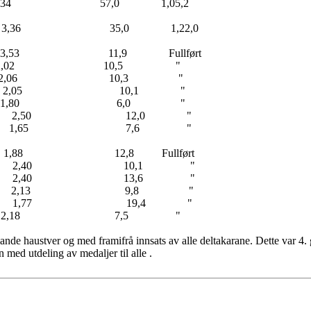
,4 4,34 57,0 1,05,2
,6 3,36 35,0 1,22,0
7 3,53 11,9 Fullført
t 12,9 2,02 10,5 "
 13,2 2,06 10,3 "
,7 2,05 10,1 "
14,3 1,80 6,0 "
,0 2,50 12,0 "
5,4 1,65 7,6 "
4 1,88 12,8 Fullført
12,7 2,40 10,1 "
12,7 2,40 13,6 "
4,2 2,13 9,8 "
,8 1,77 19,4 "
es 18,3 2,18 7,5 "
ande haustver og med framifrå innsats av alle deltakarane. Dette var 4. 
 med utdeling av medaljer til alle .