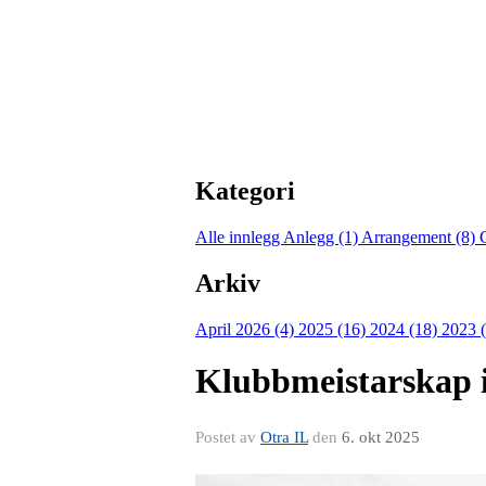
Kategori
Alle innlegg
Anlegg (1)
Arrangement (8)
Arkiv
April 2026 (4)
2025 (16)
2024 (18)
2023 
Klubbmeistarskap i 
Postet av
Otra IL
den
6. okt 2025