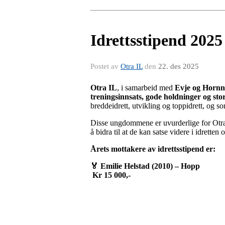
Idrettsstipend 2025
Postet av
Otra IL
den
22. des 2025
Otra IL
, i samarbeid med
Evje og Hornn
treningsinnsats, gode holdninger og st
breddeidrett, utvikling og toppidrett, og so
Disse ungdommene er uvurderlige for Otra
å bidra til at de kan satse videre i idretten o
Årets mottakere av idrettsstipend er:
🏅
Emilie Helstad (2010) – Hopp
Kr 15 000,-