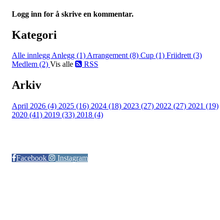
Logg inn for å skrive en kommentar.
Kategori
Alle innlegg
Anlegg (1)
Arrangement (8)
Cup (1)
Friidrett (3)
Medlem (2)
Vis alle
RSS
Arkiv
April 2026 (4)
2025 (16)
2024 (18)
2023 (27)
2022 (27)
2021 (19)
2020 (41)
2019 (33)
2018 (4)
Følg oss på:
Facebook
Instagram
© Otra IL