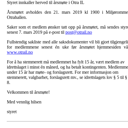
Styret innkaller herved til årsmøte i Otra IL
Årsmøtet avholdes den 21. mars 2019 kl 1900 i Miljøromme
Otrahallen.
Saker som et medlem ønsker tatt opp på årsmøtet, må sendes styr
senest 7. mars 2019 på e-post til
post@otrail.no
Fullste
n
dig sakliste med alle saksdokumenter vil bli gjort tilgjengel
for medlemmene senest én uke før årsmøtet hjemmesiden vå
www.otrail.no
For å ha stemmerett må medlemmet ha fylt 15 år, vært medlem av
idrettslaget i minst én måned, og ha betalt kontingenten. Medlemme
under 15 år har møte- og forslagsrett. For mer informasjon om
stemmerett, valgbarhet, forslagsrett mv., se idrettslagets lov § 5 til §
8.
Velkommen til årsmøte!
Med vennlig hilsen
styret