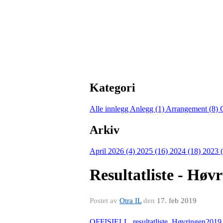
Kategori
Alle innlegg
Anlegg (1)
Arrangement (8)
Arkiv
April 2026 (4)
2025 (16)
2024 (18)
2023 
Resultatliste - Høv
Postet av
Otra IL
den
17. feb 2019
OFFISIELL_resultatliste_Høvringen201