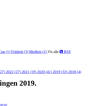
Cup (1)
Friidrett (3)
Medlem (2)
Vis alle
RSS
(27)
2022 (27)
2021 (19)
2020 (41)
2019 (33)
2018 (4)
ringen 2019.
9.PDF