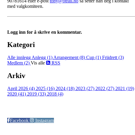
90781614 eller e-post
tony@otrail.no
så setter han deg i kontakt
med valgkomiteen.
Logg inn for å skrive en kommentar.
Kategori
Alle innlegg
Anlegg (1)
Arrangement (8)
Cup (1)
Friidrett (3)
Medlem (2)
Vis alle
RSS
Arkiv
April 2026 (4)
2025 (16)
2024 (18)
2023 (27)
2022 (27)
2021 (19)
2020 (41)
2019 (33)
2018 (4)
Følg oss på:
Facebook
Instagram