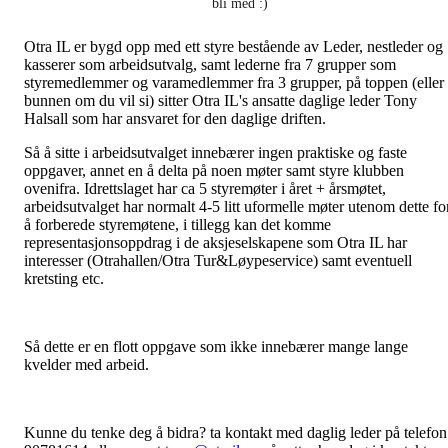
bli med :)
Otra IL er bygd opp med ett styre bestående av Leder, nestleder og
kasserer som arbeidsutvalg, samt lederne fra 7 grupper som
styremedlemmer og varamedlemmer fra 3 grupper, på toppen (eller
bunnen om du vil si) sitter Otra IL's ansatte daglige leder Tony
Halsall som har ansvaret for den daglige driften.
Så å sitte i arbeidsutvalget innebærer ingen praktiske og faste
oppgaver, annet en å delta på noen møter samt styre klubben
ovenifra. Idrettslaget har ca 5 styremøter i året + årsmøtet,
arbeidsutvalget har normalt 4-5 litt uformelle møter utenom dette fo
å forberede styremøtene, i tillegg kan det komme
representasjonsoppdrag i de aksjeselskapene som Otra IL har
interesser (Otrahallen/Otra Tur&Løypeservice) samt eventuell
kretsting etc.
Så dette er en flott oppgave som ikke innebærer mange lange
kvelder med arbeid.
Kunne du tenke deg å bidra? ta kontakt med daglig leder på telefon