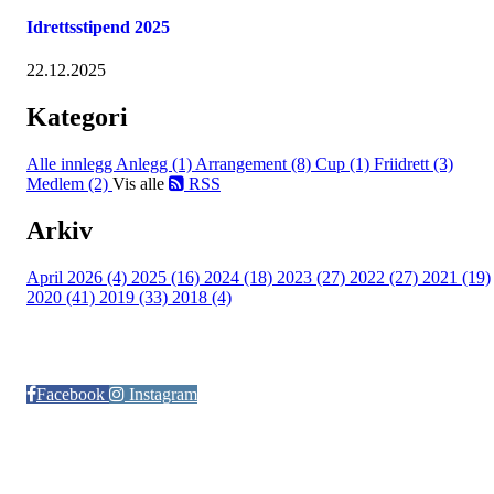
Idrettsstipend 2025
22.12.2025
Kategori
Alle innlegg
Anlegg (1)
Arrangement (8)
Cup (1)
Friidrett (3)
Medlem (2)
Vis alle
RSS
Arkiv
April 2026 (4)
2025 (16)
2024 (18)
2023 (27)
2022 (27)
2021 (19)
2020 (41)
2019 (33)
2018 (4)
Følg oss på:
Facebook
Instagram
© Otra IL