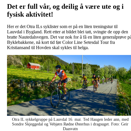
Det er full vår, og deilig å være ute og i
fysisk aktivitet!
Her er det Otra ILs syklister som er på en liten treningstur til
Lauvdal i Bygland. Rett etter at bildet blei tatt, svingte de opp den
bratte Nautedalsvegen. Det var nok for å få en liten generalprøve p
Byklebakkene, nå kort tid før Color Line Setesdal Tour fra
Kristiansand til Hovden skal sykles til helga.
Otra IL sykkelgruppe på Lauvdal 16. mai. Ted Haugen leder ann, med
Sondre Skjeggedal og Vebjørn Rødne Østerhus i dragsuget. Foto: Geir
Daasvatn