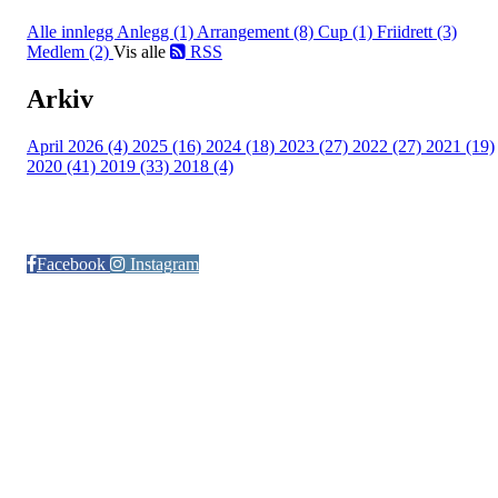
Alle innlegg
Anlegg (1)
Arrangement (8)
Cup (1)
Friidrett (3)
Medlem (2)
Vis alle
RSS
Arkiv
April 2026 (4)
2025 (16)
2024 (18)
2023 (27)
2022 (27)
2021 (19)
2020 (41)
2019 (33)
2018 (4)
Følg oss på:
Facebook
Instagram
© Otra IL