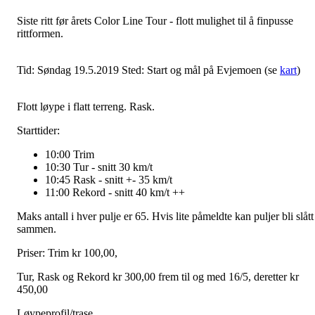
Siste ritt før årets Color Line Tour - flott mulighet til å finpusse
rittformen.
Tid: Søndag 19.5.2019 Sted: Start og mål på Evjemoen (se
kart
)
Flott løype i flatt terreng. Rask.
Starttider:
10:00 Trim
10:30 Tur - snitt 30 km/t
10:45 Rask - snitt +- 35 km/t
11:00 Rekord - snitt 40 km/t ++
Maks antall i hver pulje er 65. Hvis lite påmeldte kan puljer bli slått
sammen.
Priser: Trim kr 100,00,
Tur, Rask og Rekord kr 300,00 frem til og med 16/5, deretter kr
450,00
Løypeprofil/trase