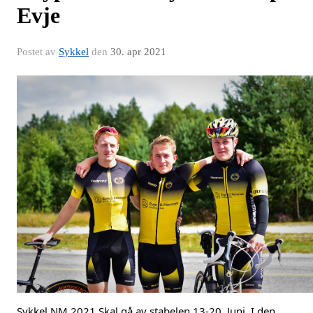
Evje
Postet av
Sykkel
den
30. apr 2021
Sykkel NM 2021 Skal gå av stabelen 13-20. Juni. I den 