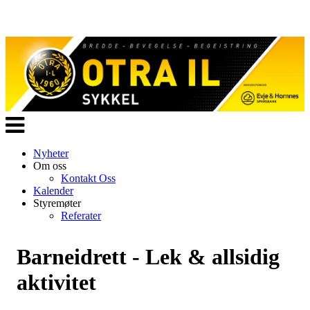
Veksle
navigasjon
Nyheter
Om oss
Kontakt Oss
Kalender
Styremøter
Referater
Barneidrett - Lek & allsidig
aktivitet