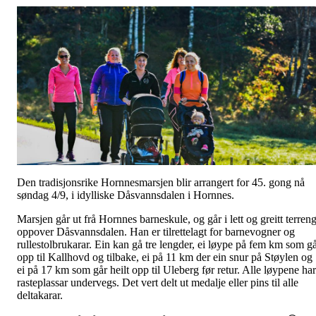
Den tradisjonsrike Hornnesmarsjen blir arrangert for 45. gong nå
søndag 4/9, i idylliske Dåsvannsdalen i Hornnes.
Marsjen går ut frå Hornnes barneskule, og går i lett og greitt terren
oppover Dåsvannsdalen. Han er tilrettelagt for barnevogner og
rullestolbrukarar. Ein kan gå tre lengder, ei løype på fem km som g
opp til Kallhovd og tilbake, ei på 11 km der ein snur på Støylen og
ei på 17 km som går heilt opp til Uleberg før retur. Alle løypene har
rasteplassar undervegs. Det vert delt ut medalje eller pins til alle
deltakarar.