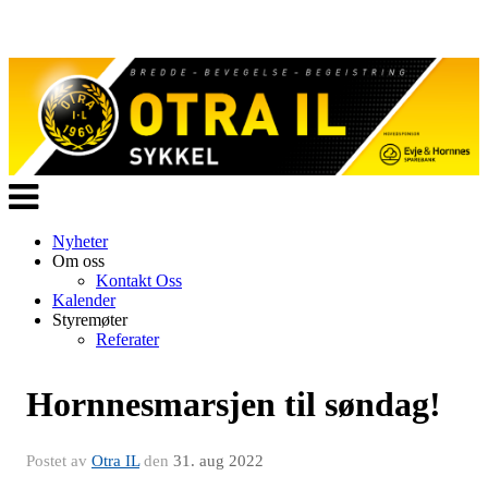
Veksle
navigasjon
Nyheter
Om oss
Kontakt Oss
Kalender
Styremøter
Referater
Hornnesmarsjen til søndag!
Postet av
Otra IL
den
31. aug 2022