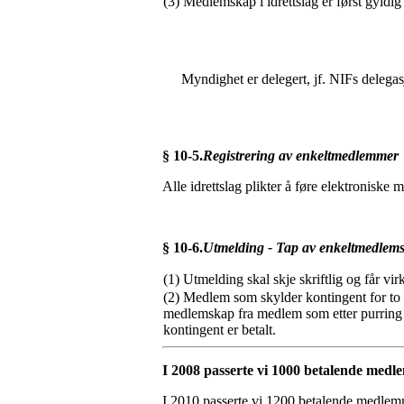
(3) Medlemskap i idrettslag er først gyldig
Myndighet er delegert, jf. NIFs delega
§ 10-5.
Registrering av enkeltmedlemmer
Alle idrettslag plikter å føre elektroniske m
§ 10-6.
Utmelding - Tap av enkeltmedlem
(1) Utmelding skal skje skriftlig og får vir
(2) Medlem som skylder kontingent for to år
medlemskap fra medlem som etter purring i
kontingent er betalt.
I 2008 passerte vi 1000 betalende medle
I 2010 passerte vi 1200 betalende medlem