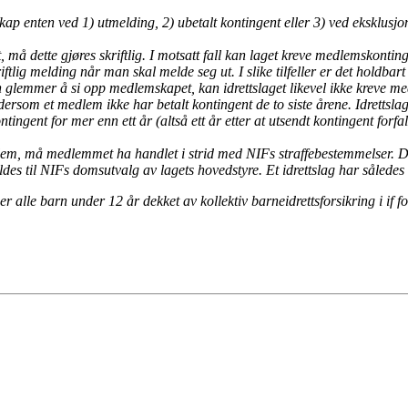
p enten ved 1) utmelding, 2) ubetalt kontingent eller 3) ved eksklusjo
dette gjøres skriftlig. I motsatt fall kan laget kreve medlemskontingent
riftlig melding når man skal melde seg ut. I slike tilfeller er det holdbar
emmer å si opp medlemskapet, kan idrettslaget likevel ikke kreve med
ersom et medlem ikke har betalt kontingent de to siste årene. Idrettslaget
nt for mer enn ett år (altså ett år etter at utsendt kontingent forfalt
lem, må medlemmet ha handlet i strid med NIFs straffebestemmelser. 
eldes til NIFs domsutvalg av lagets hovedstyre. Et idrettslag har sålede
er alle barn under 12 år dekket av kollektiv barneidrettsforsikring i if fo