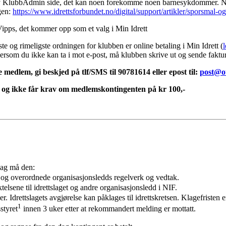
ny KlubbAdmin side, det kan noen forekomme noen barnesykdommer. Nytt
ngen:
https://www.idrettsforbundet.no/digital/support/artikler/sporsmal-og
ipps, det kommer opp som et valg i Min Idrett
ste og rimeligste ordningen for klubben er online betaling i Min Idrett (
ersom du ikke kan ta i mot e-post, må klubben skrive ut og sende faktu
medlem, gi beskjed på tlf/SMS til 90781614 eller epost til:
post@ot
v og ikke får krav om medlemskontingenten på kr 100,-
slag må den:
s og overordnede organisasjonsledds regelverk og vedtak.
elsene til idrettslaget og andre organisasjonsledd i NIF.
r. Idrettslagets avgjørelse kan påklages til idrettskretsen. Klagefristen er
1
styret
innen 3 uker etter at rekommandert melding er mottatt.