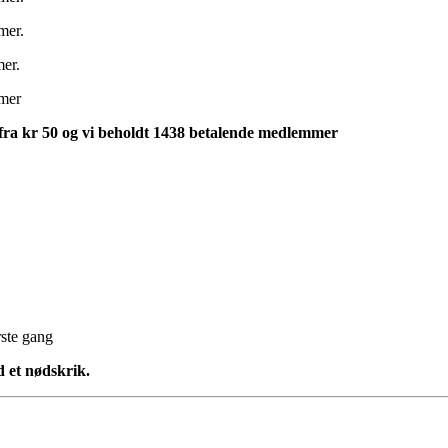
mer.
er.
mmer
- fra kr 50 og vi beholdt 1438 betalende medlemmer
rste gang
 et nødskrik.