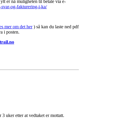
 er nå muligheten til betale via e-
-svar-og-fakturering-i-ka/
les mer om det her
) så kan du laste ned pdf
ra i posten.
rail.no
 3 uker etter at vedtaket er mottatt.