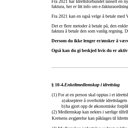
Fra 2021 har Idrettsforbundet lansert en 
faktura, her er litt info om e-fakturaordni
Fra 2021 kan en også velge å betale med V
Det er flere metoder å betale på, den enkle
faktura å betale den som vanlig regning. D
Dersom du ikke lenger er/ønsker å være 
Også kan du gi beskjed hvis du er akti
§ 10-4.
Enkeltmedlemskap i idrettslag
(1) For at en person skal opptas i et idrett
a)
akseptere å overholde idrettslaget
b)
ha gjort opp de økonomiske forplikt
(2) Medlemskap kan nektes i særlige tilfelle
Kretsens avgjørelse kan påklages til Idretts