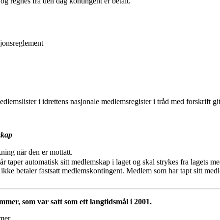
 og regnes fra den dag kontingent er betalt.
sjonsreglement
edlemslister i idrettens nasjonale medlemsregister i tråd med forskrift gitt
skap
kning når den er mottatt.
 taper automatisk sitt medlemskap i laget og skal strykes fra lagets medl
kke betaler fastsatt medlemskontingent. Medlem som har tapt sitt medl
mmer, som var satt som ett langtidsmål i 2001.
mer.