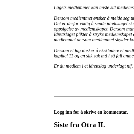
Lagets medlemmer kan miste sitt medlemska
Dersom medlemmet ønsker å melde seg ut, må 
Det er derfor viktig å sende idrettslaget sk
oppsigelse av medlemskapet. Dersom man gl
Idrettslaget plikter å stryke medlemskapet d
medlemmet dersom medlemmet skylder kontinge
Dersom et lag ønsker å ekskludere et med
kapittel 11 og en slik sak må i så fall anm
Er du medlem i et idrettslag underlagt nif, 
Logg inn for å skrive en kommentar.
Siste fra Otra IL