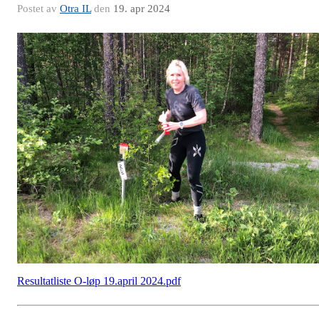
Postet av
Otra IL
den
19. apr 2024
Resultatliste O-løp 19.april 2024.pdf