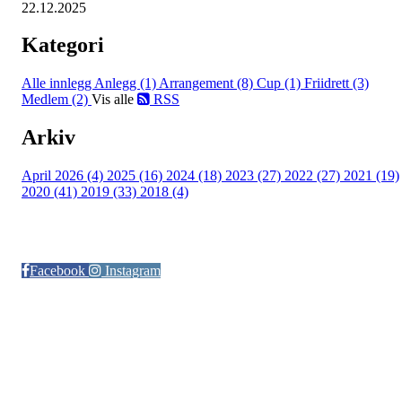
22.12.2025
Kategori
Alle innlegg
Anlegg (1)
Arrangement (8)
Cup (1)
Friidrett (3)
Medlem (2)
Vis alle
RSS
Arkiv
April 2026 (4)
2025 (16)
2024 (18)
2023 (27)
2022 (27)
2021 (19)
2020 (41)
2019 (33)
2018 (4)
Følg oss på:
Facebook
Instagram
© Otra IL